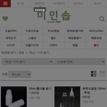
로그인
회원가입
마이페이지
장바구니
레시피
2000원
오일/버터
아로마오일
허브/분말
원재료/첨가제
베이스/색소
제작도구
스템프
몰드
화장품용기
예쁜포장
스티커
만들기키트
아로마
캔들
할인
화장품 용기 / 공병
액상 / 기타 용기
정렬
50ml 롤러볼 용기
뾰족오일병 100ml
- 투명
1,000원
600원
10원 적립
10원 적립