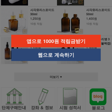
사각유리스포이드
사각유리스포이드
30ml
50ml
1,250원
1,400원
10원 적립
10원 적립
스포이드유리병 1
스포이드유리병 3
앱으로 1000원 적립금받기
0ml - 엠버(블랙캡)
0ml - 엠버(블랙캡)
1,100원
1,300원
10원 적립
10원 적립
웹으로 계속하기
더보기 ▼