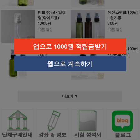
펌프 60ml - 일체
에센스펌프 100ml
형(화이트캡)
- 원기둥
1,000원
700원
10원 적립
10원 적립
앱으로 1000원 적립금받기
에센스펌프 100ml
에센스펌프 100ml
- 라운드사각
700원
700원
10원 적립
웹으로 계속하기
10원 적립
더보기 ▼