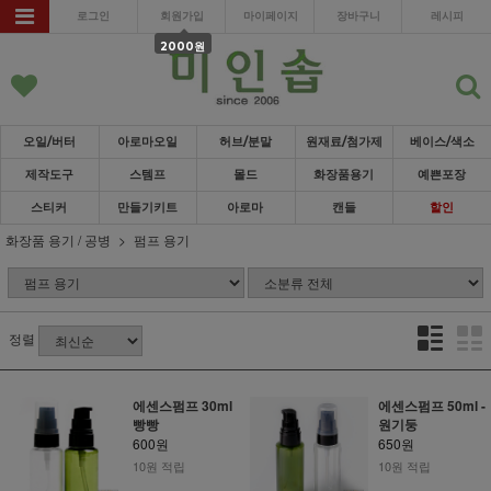
로그인
회원가입
마이페이지
장바구니
레시피
2000원
오일/버터
아로마오일
허브/분말
원재료/첨가제
베이스/색소
제작도구
스템프
몰드
화장품용기
예쁜포장
스티커
만들기키트
아로마
캔들
할인
화장품 용기 / 공병
펌프 용기
정렬
에센스펌프 30ml
에센스펌프 50ml -
빵빵
원기둥
600원
650원
10원 적립
10원 적립