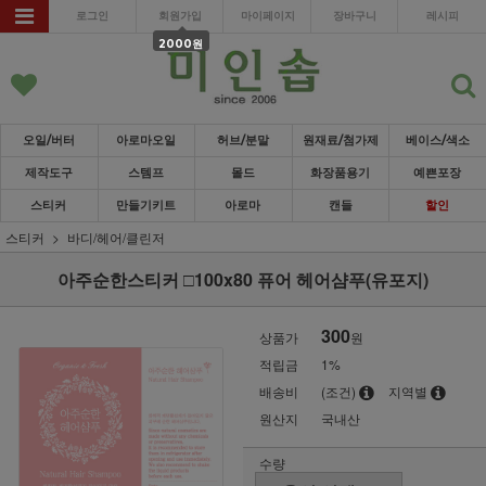
로그인
회원가입
마이페이지
장바구니
레시피
2000원
오일/버터
아로마오일
허브/분말
원재료/첨가제
베이스/색소
제작도구
스템프
몰드
화장품용기
예쁜포장
스티커
만들기키트
아로마
캔들
할인
스티커
바디/헤어/클린저
아주순한스티커 □100x80 퓨어 헤어샴푸(유포지)
300
상품가
원
적립금
1%
배송비
(조건)
지역별
원산지
국내산
수량