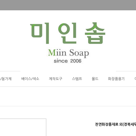
/첨가제
베이스/색소
제작도구
스템프
몰드
화장품용기
천연화장품재료 외(경북세무