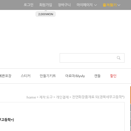
로그인
회원가입
장바구니
마이페이지
즐겨찾기
2,000WON
예쁜포장
스티커
만들기키트
아로마/lilyvly
캔들
할인
>
>
> 천연화장품재료 외(경북세무고등학*)
home
제작 도구
개인결제
고등학*)