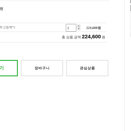
원
무고등학*)
224,600
원
224,600
총 상품 금액
원
기
장바구니
관심상품