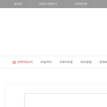
레시피
가성소다계산기
고객게시판
전체카테고리
오일/버터
아로마오일
허브/분말
원재료