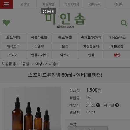
로그인
회원가입
마이페이지
장바구니
레시피
2000원
오일/버터
아로마오일
허브/분말
원재료/첨가제
베이스/색소
제작도구
스템프
몰드
화장품용기
예쁜포장
스티커
만들기키트
아로마
캔들
할인
화장품 용기 / 공병
액상 / 기타 용기
스포이드유리병 50ml - 엠버(블랙캡)
1,500
상품가
원
적립금
1%
배송비
(조건)
지역별
원산지
China
수량