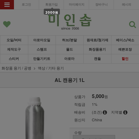
로그인
회원가입
마이페이지
장바구니
레시피
2000원
오일/버터
아로마오일
허브/분말
원재료/첨가제
베이스/색소
제작도구
스템프
몰드
화장품용기
예쁜포장
스티커
만들기키트
아로마
캔들
할인
화장품 용기 / 공병
액상 / 기타 용기
AL 캔용기 1L
5,000
상품가
원
적립금
1%
배송비
(조건)
지역별
원산지
China
수량