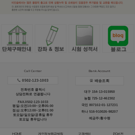
Call Center
Bank Account
0502-123-1003
배송조회
전화번호 클릭시
대구 154-13-015950
상담전화로 연결됩니다
농협 725-12-462302
FAX.0502-123-1033
국민 807102-01-127231
평일:오전10:00~오후05:00
점심:오후12:00~오후01:00
하나 516-910026-98207
토요일/일요일/공휴일 휴무
예금주:황수령
토요일 휴무입니다
HOME
개인정보취급방침
고객센터
PC버전