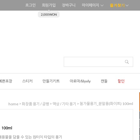
로그인
회원가입
장바구니
마이페이지
즐겨찾기
2,000WON
예쁜포장
스티커
만들기키트
아로마/lilyvly
캔들
할인
>
>
> 첨가물용기_분말용(화이트) 100ml
home
화장품 용기 / 공병
액상 / 기타 용기
100ml
 내용물을 담을 수 있는 원터치 타입의 용기