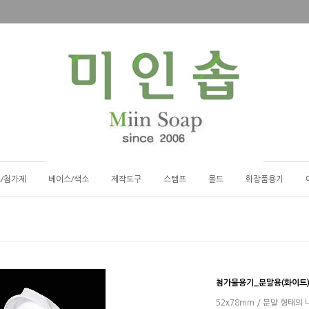
/첨가제
베이스/색소
제작도구
스템프
몰드
화장품용기
첨가물용기_분말용(화이트) 
52x78mm / 분말 형태의