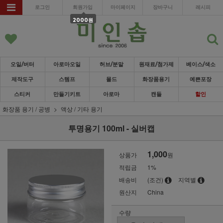
로그인
회원가입
마이페이지
장바구니
레시피
2000원
오일/버터
아로마오일
허브/분말
원재료/첨가제
베이스/색소
제작도구
스템프
몰드
화장품용기
예쁜포장
스티커
만들기키트
아로마
캔들
할인
화장품 용기 / 공병
액상 / 기타 용기
투명용기 100ml - 실버캡
1,000
상품가
원
적립금
1%
배송비
(조건)
지역별
원산지
China
수량