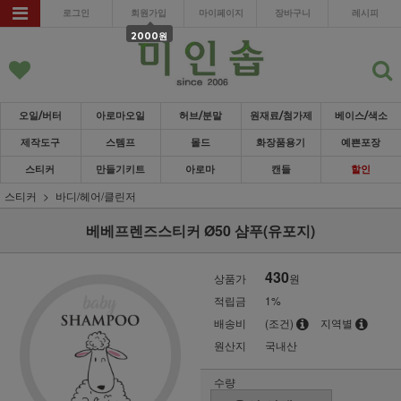
로그인
회원가입
마이페이지
장바구니
레시피
2000원
오일/버터
아로마오일
허브/분말
원재료/첨가제
베이스/색소
제작도구
스템프
몰드
화장품용기
예쁜포장
스티커
만들기키트
아로마
캔들
할인
스티커
바디/헤어/클린저
베베프렌즈스티커 Ø50 샴푸(유포지)
430
상품가
원
적립금
1%
배송비
(조건)
지역별
원산지
국내산
수량