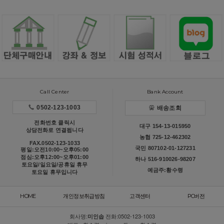
Call Center
Bank Account
0502-123-1003
배송조회
전화번호 클릭시
대구 154-13-015950
상담전화로 연결됩니다
농협 725-12-462302
FAX.0502-123-1033
국민 807102-01-127231
평일:오전10:00~오후05:00
점심:오후12:00~오후01:00
하나 516-910026-98207
토요일/일요일/공휴일 휴무
예금주:황수령
토요일 휴무입니다
HOME
개인정보취급방침
고객센터
PC버전
회사명:
전화:
0502-123-1003
미인솝