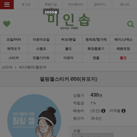
로그인
회원가입
마이페이지
장바구니
레시피
2000원
오일/버터
아로마오일
허브/분말
원재료/첨가제
베이스/색소
제작도구
스템프
몰드
화장품용기
예쁜포장
스티커
만들기키트
아로마
캔들
할인
스티커
바디/헤어/클린저
필링젤스티커 Ø50(유포지)
430
상품가
원
적립금
1%
배송비
(조건)
지역별
원산지
국내산
수량