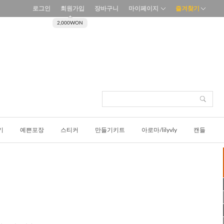
즐겨찾기
로그인
회원가입
장바구니
마이페이지
2,000WON
기
예쁜포장
스티커
만들기키트
아로마/lilyvly
캔들