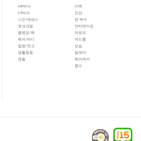
MP비누
미백
CP비누
민감
스킨/에센스
썬 케어
로션크림
안티에이징
클렌징/팩
아토피
헤어/바디
여드름
립밤/연고
보습
생활용품
립케어
캔들
헤어케어
향수