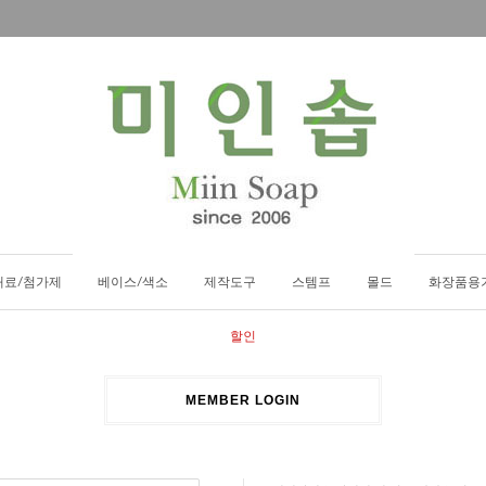
재료/첨가제
베이스/색소
제작도구
스템프
몰드
화장품용
할인
MEMBER LOGIN