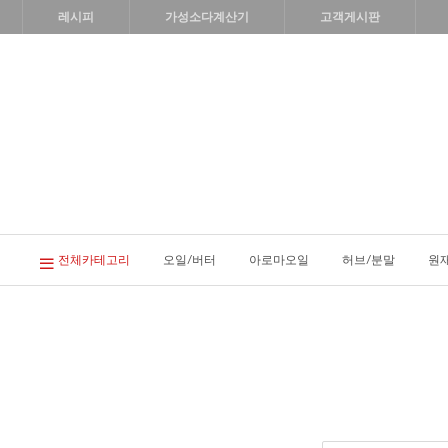
레시피
가성소다계산기
고객게시판
전체카테고리
오일/버터
아로마오일
허브/분말
원