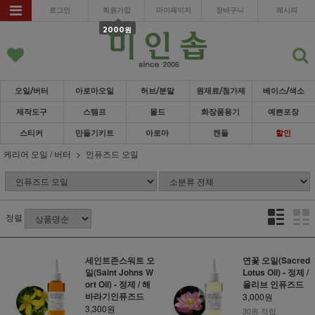
로그인
회원가입
마이페이지
장바구니
레시피
2000원
오일/버터
아로마오일
허브/분말
원재료/첨가제
베이스/색소
제작도구
스템프
몰드
화장품용기
예쁜포장
스티커
만들기키트
아로마
캔들
할인
케리어 오일 / 버터
인퓨즈드 오일
정렬
세인트존스워트 오
연꽃 오일(Sacred
일(Saint Johns W
Lotus Oil) - 정제 /
ort Oil) - 정제 / 해
올리브 인퓨즈드
바라기인퓨즈드
3,000원
3,300원
30원 적립