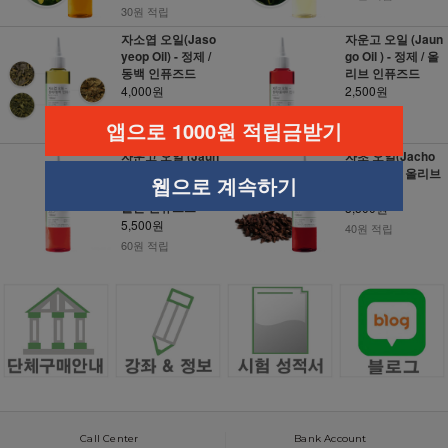
30원 적립
자소엽 오일(Jaso
자운고 오일 (Jaun
yeop Oil) - 정제 /
go Oil ) - 정제 / 올
동백 인퓨즈드
리브 인퓨즈드
4,000원
2,500원
40원 적립
30원 적립
앱으로 1000원 적립금받기
자운고 오일 (Jaun
자초 오일(Jacho
go Oil ) - 정제 / 유
oil) - 정제 / 올리브
웹으로 계속하기
기농 호호바 오일
인퓨즈드
골든 인퓨즈드
3,500원
5,500원
40원 적립
60원 적립
Call Center
Bank Account