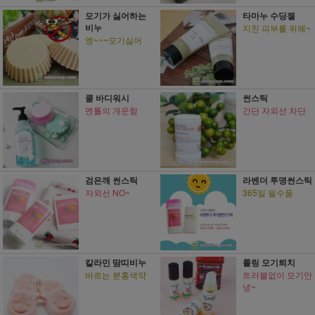
모기가 싫어하는
타마누 수딩젤
비누
지친 피부를 위해~
엥~~~모기싫어
쿨 바디워시
썬스틱
멘톨의 개운함
간단 자외선 차단
검은깨 썬스틱
라벤더 투명썬스틱
자외선 NO~
365일 필수품
칼라민 땀띠비누
롤링 모기퇴치
바르는 분홍색약
트러블없이 모기안
녕~