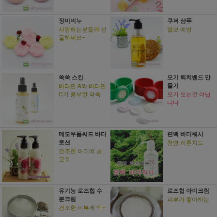
장미비누
쿠퍼 샴푸
사랑하는분들께 선
탈모 예방
물하세요~
쑥쑥 스킨
모기 퇴치밴드 만
들기
비타민 A와 비타민
C가 풍부한 약쑥
모기 오는것 아닙
니다
메도우폼씨드 바디
편백 바디워시
로션
천연 피톤치드
건조한 바디에 골
고루
유기농 로즈힙 수
로즈힙 아이크림
분크림
피부가 좋아하는
건조한 피부에 딱~