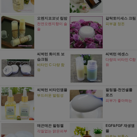
오렌지코코넛 립밤
갈락토미세스 크림
천연오렌지향이 솔
피부결 정돈
솔
씨벅턴 화이트 보
씨벅턴 에센스
습크림
다량의 비타민 C함
비타민 C 다량 함
유
유
씨벅턴 비타민앰플
필링젤-천연셀룰
로즈
부드러운 발림성
피부가 좋아하는
매끈매끈 필링젤
EGF&FGF 재생앰
플
각질없는 맑은피부
바르는 보톡스