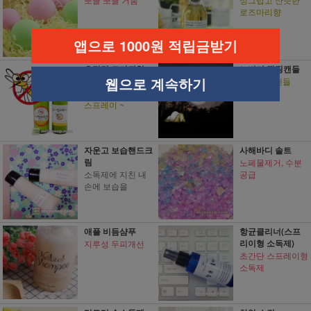
로즈마리향
앱으로 1000원 적립금받기
초간단 모기퇴치
노버기 캠핑캔들
웹으로 계속하기
스프레이
벌레 bye 캔들
모기퇴치겸 항균
스프레이 ~
자운고 보습핸드크
사해바디 솔트
림
노페물제거, 수분
소독제에 지친 내
공급
손에 보습을
애플 비듬샴푸
항균클리너(스프
리이형 소독제)
지루성 두피개선
초간단 스프레이형
소독제