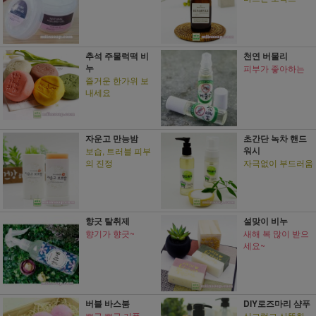
추석 주물럭떡 비
천연 버물리
누
피부가 좋아하는
즐거운 한가위 보
내세요
자운고 만능밤
초간단 녹차 핸드
워시
보습, 트러블 피부
의 진정
자극없이 부드러움
향긋 탈취제
설맞이 비누
향기가 향긋~
새해 복 많이 받으
세요~
버블 바스붐
DIY로즈마리 샴푸
뽀글 뽀글 거품
싱그럽고 산뜻한