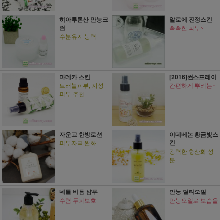
히아루론산 만능크
알로에 진정스킨
림
촉촉한 피부~
수분유지 능력
마데카 스킨
[2016]썬스프레이
트러블피부, 지성
간편하게 뿌리는~
피부 추천
자운고 한방로션
이데베논 황금빛스
킨
피부자극 완화
강력한 항산화 성
분
네틀 비듬 샴푸
만능 멀티오일
수렴 두피보호
만능오일로 보습을