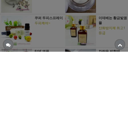
쿠퍼 두피스프레이
이데베논 황금빛앰
플
두피케어~
산화방지제 최고1
등급
EGF 앰플
차량용 방향제
피부탄력 유지
내 차안의 나만의
향기
더보기 ▼