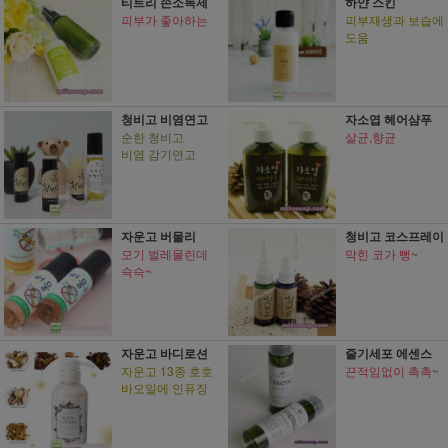
티트리 손소독제
하얀 스킨
피부가 좋아하는
피부재생과 보습에
도움
청비고 비염연고
자소엽 헤어샴푸
순한 청비고
살균,향균
비염 감기연고
자운고 버물리
청비고 코스프레이
모기 벌레물린데
막힌 코가 뻥~
슥슥~
자운고 바디로션
줄기세포 에센스
자운고 13종 호호
끈적임없이 촉촉~
바오일에 인퓨징