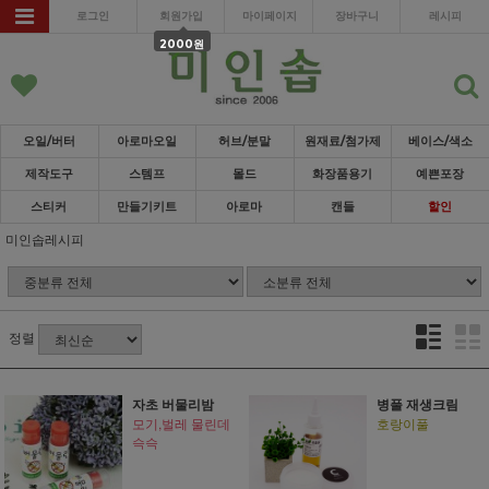
로그인
회원가입
마이페이지
장바구니
레시피
2000원
오일/버터
아로마오일
허브/분말
원재료/첨가제
베이스/색소
제작도구
스템프
몰드
화장품용기
예쁜포장
스티커
만들기키트
아로마
캔들
할인
미인솝레시피
정렬
자초 버물리밤
병풀 재생크림
모기,벌레 물린데
호랑이풀
슥슥