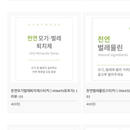
천연모기벌레퇴치제스티커 □40x45(유포지)
(
천연벌레물린스티커 □30x35
리뷰 : 0 )
0 )
400원
400원