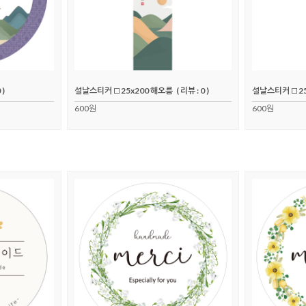
 )
설날스티커 □25x200 해오름
( 리뷰 : 0 )
설날스티커 □25
600원
600원