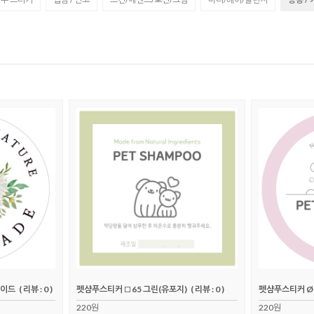
메이드
( 리뷰 : 0 )
펫샴푸스티커 □65 그린(유포지)
( 리뷰 : 0 )
펫샴푸스티커 Ø6
220원
220원