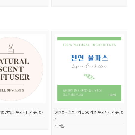
40 연핑크(유포지)
( 리뷰 : 0 )
천연물파스스티커 □50 리프(유포지)
( 리뷰 : 0
)
430원