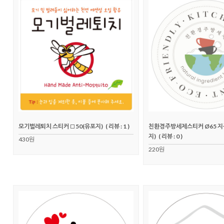
모기벌레퇴치 스티커 □50(유포지)
( 리뷰 : 1 )
친환경주방세제스티커 Ø65 
지)
( 리뷰 : 0 )
430원
220원