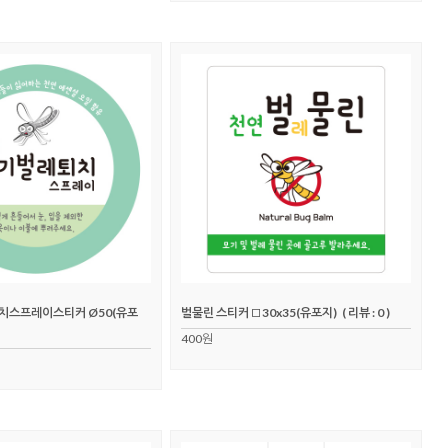
스프레이스티커 Ø50(유포
벌물린 스티커 □30x35(유포지)
( 리뷰 : 0 )
400원