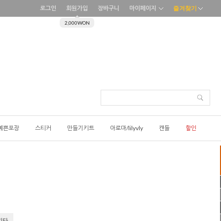
로그인
회원가입
장바구니
마이페이지
즐겨찾기
2,000WON
예쁜포장
스티커
만들기키트
아로마/lilyvly
캔들
할인
 기타