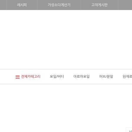
레시피
가성소다계산기
고객게시판
전체카테고리
오일/버터
아로마오일
허브/분말
원재료
비