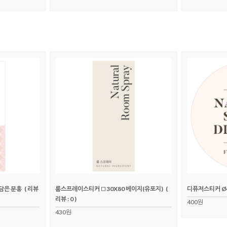
담은 분홍
( 리뷰
룸스프레이스티커 □30X80 베이지(유포지)
(
디퓨저스티커 Ø
리뷰 : 0 )
400원
430원