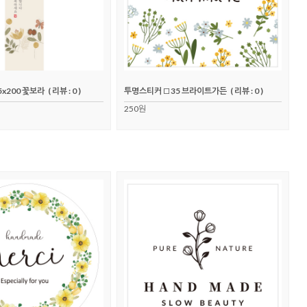
x200 꽃보라
( 리뷰 : 0 )
투명스티커 □35 브라이트가든
( 리뷰 : 0 )
250원