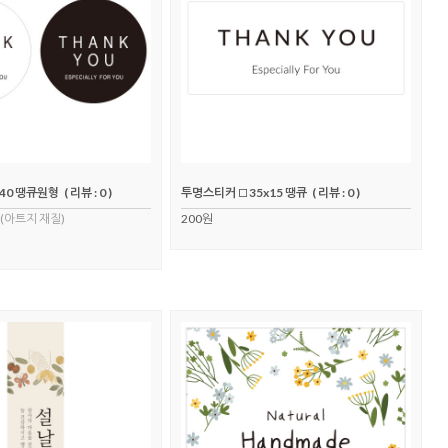
40 땡큐원형
( 리뷰 : 0 )
투명스티커 □35x15 땡큐
( 리뷰 : 0 )
(아트지 재질)
200원