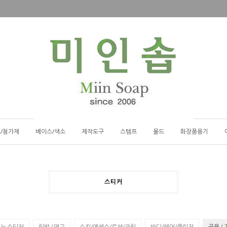
/첨가제
베이스/색소
제작도구
스템프
몰드
화장품용기
스티커
누 스티커
립밤 / 연고
스킨/에센스/로션/크림
바디/헤어/클린저
공용 /