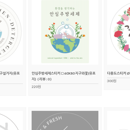
지구설거지(유포
안심주방세제스티커 □60X80 지구와꽃(유포
다용도스티커 Ø
지)
( 리뷰 : 0 )
300원
220원