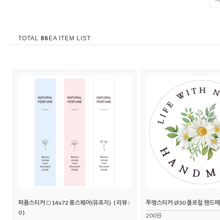
TOTAL
86
EA ITEM LIST
퍼퓸스티커 □14x72 롱스퀘어(유포지)
( 리뷰 :
투명스티커 Ø30 플로럴 핸드
0 )
200원