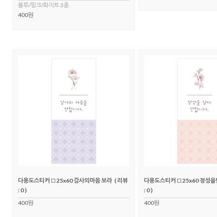
블루/핑크/화이트 3종
400원
다용도스티커 □25x60 감사의마음 보라
( 리뷰
다용도스티커 □25x60 정성을
: 0 )
: 0 )
400원
400원