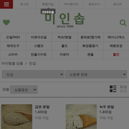
로그인
회원가입
마이페이지
장바구니
레시피
2000원
오일/버터
아로마오일
허브/분말
원재료/첨가제
베이스/색소
제작도구
스템프
몰드
화장품용기
예쁜포장
스티커
만들기키트
아로마
캔들
할인
아이템별 상품
민감
정렬
감초 분말
녹두 분말
1,400원
1,400원
10원 적립
10원 적립