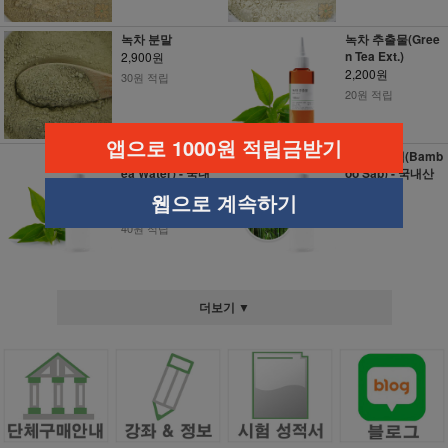
녹차 분말
녹차 추출물(Gree
n Tea Ext.)
2,900원
2,200원
30원 적립
20원 적립
앱으로 1000원 적립금받기
녹차워터(Green T
대나무수액(Bamb
ea Water) - 국내
oo Sap) - 국내산
산
3,300원
웹으로 계속하기
4,000원
30원 적립
40원 적립
더보기 ▼