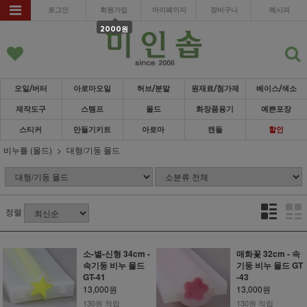
로그인
회원가입
마이페이지
장바구니
레시피
2000원
오일/버터
아로마오일
허브/분말
원재료/첨가제
베이스/색소
제작도구
스템프
몰드
화장품용기
예쁜포장
스티커
만들기키트
아로마
캔들
할인
비누틀 (몰드)
대형/기둥 몰드
정렬
소-별-신형 34cm -
매화꽃 32cm - 속
속기둥 비누 몰드
기둥 비누 몰드 GT
GT-41
-43
13,000원
13,000원
130원 적립
130원 적립