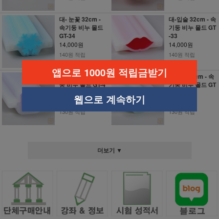
대- 눈꽃 32cm -
대-입술 32cm - 속
속기둥 비누 몰드
기둥 비누 몰드 GT
GT-34
-33
14,000원
14,000원
140원 적립
140원 적립
앱으로 1000원 적립금받기
사각 32cm - 속기
선인장 32cm - 속
둥 비누 몰드 GT-4
기둥 비누 몰드 GT
2
-40
웹으로 계속하기
13,000원
13,000원
130원 적립
130원 적립
더보기 ▼