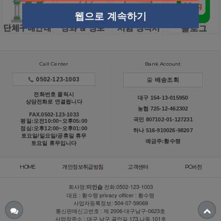
웹으로 계속하기
Call Center
Bank Account
0502-123-1003
배송조회
전화번호 클릭시
대구 154-13-015950
상담전화로 연결됩니다
농협 725-12-462302
FAX.0502-123-1033
국민 807102-01-127231
평일:오전10:00~오후05:00
점심:오후12:00~오후01:00
하나 516-910026-98207
토요일/일요일/공휴일 휴무
예금주:황수령
토요일 휴무입니다
HOME
개인정보취급방침
고객센터
PC버전
회사명:
전화:
0502-123-1003
미인솝
대표 : 황수령 privacy officer : 황수령
사업자등록정보: 504-07-59069
통신판매신고번호 : 제 2006-대구남구-0623호
사업장주소 : 대구 남구 골안길 173,나동 101호