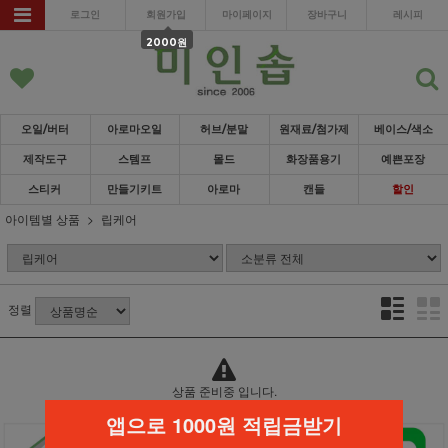
로그인
회원가입
마이페이지
장바구니
레시피
2000원
오일/버터
아로마오일
허브/분말
원재료/첨가제
베이스/색소
제작도구
스템프
몰드
화장품용기
예쁜포장
스티커
만들기키트
아로마
캔들
할인
아이템별 상품
립케어
정렬
상품 준비중 입니다.
앱으로 1000원 적립금받기