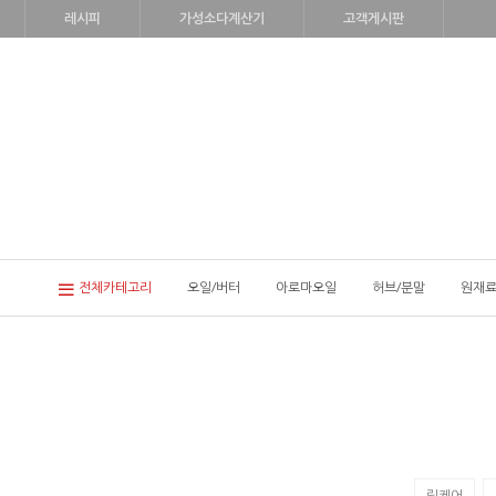
레시피
가성소다계산기
고객게시판
전체카테고리
오일/버터
아로마오일
허브/분말
원재료
립케어