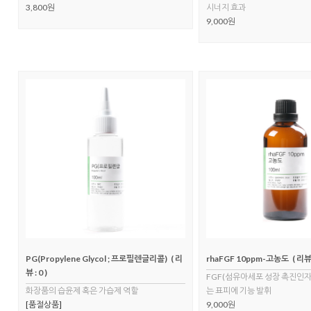
3,800원
시너지 효과
9,000원
PG(Propylene Glycol ; 프로필렌글리콜)
( 리
rhaFGF 10ppm-고농도
( 리뷰 
뷰 : 0 )
FGF(섬유아세포 성장 촉진인자)
화장품의 습윤제 혹은 가습제 역할
는 표피에 기능 발휘
[품절상품]
9,000원