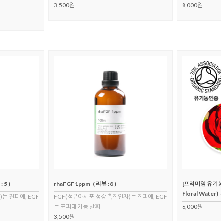
3,500원
8,000원
: 5 )
rhaFGF 1ppm
( 리뷰 : 8 )
[프리미엄 유기농
Floral Water)
는 진피에, EGF
FGF(섬유아세포 성장 촉진인자)는 진피에, EGF
는 표피에 기능 발휘
6,000원
3,500원