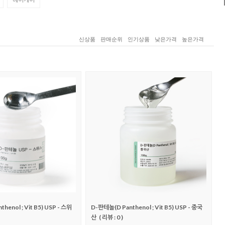
신상품
판매순위
인기상품
낮은가격
높은가격
henol ; Vit B5) USP - 스위
D-판테놀(D Panthenol ; Vit B5) USP - 중국
산
( 리뷰 : 0 )