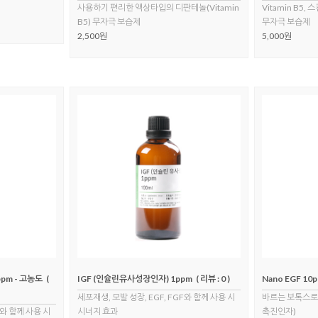
사용하기 편리한 액상타입의 디판테놀(Vitamin
Vitamin B5
B5) 무자극 보습제
무자극 보습제
2,500원
5,000원
pm - 고농도
(
IGF (인슐린유사성장인자) 1ppm
( 리뷰 : 0 )
Nano EGF 10
세포재생, 모발 성장, EGF, FGF와 함께 사용 시
바르는 보톡스로 
F와 함께 사용 시
시너지 효과
촉진인자)