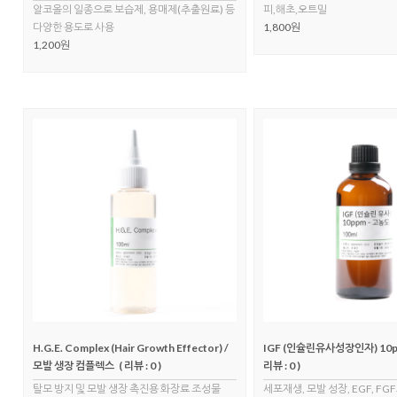
알코올의 일종으로 보습제, 용매제(추출원료) 등
피,해초,오트밀
다양한 용도로 사용
1,800원
1,200원
H.G.E. Complex (Hair Growth Effector) /
IGF (인슐린유사성장인자) 10p
모발 생장 컴플렉스
( 리뷰 : 0 )
리뷰 : 0 )
탈모 방지 및 모발 생장 촉진용 화장료 조성물
세포재생, 모발 성장, EGF, FG