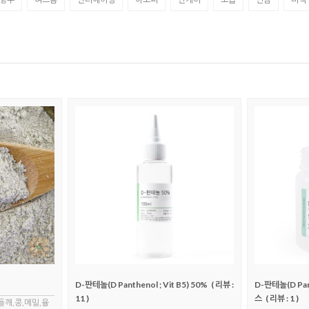
D-판테놀(D Panthenol ; Vit B5) 50%
( 리뷰 :
D-판테놀(D Pant
11 )
스
( 리뷰 : 1 )
들깨,콩,메밀,율