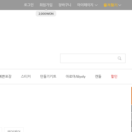
로그인
회원가입
장바구니
마이페이지
즐겨찾기
2,000WON
예쁜포장
스티커
만들기키트
아로마/lilyvly
캔들
할인
헤어케어