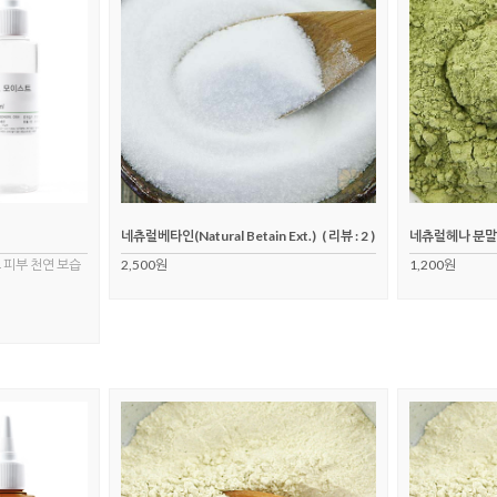
네츄럴베타인(Natural Betain Ext.)
( 리뷰 : 2 )
네츄럴헤나 분말
 피부 천연 보습
2,500원
1,200원