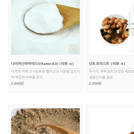
나이아신아마이드(Vitamin B3)
( 리뷰 : 6 )
낫또 모이스트
( 리뷰 : 4 )
식약청 미백 고시원료로 멜라닌의 이동을 감소시
무자극, 무독성의 안전한 재료로
켜 깨끗한 피부를 유지
성분인자를 생성
2,800원
2,000원