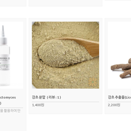
tomyces
감초 분말
( 리뷰 : 1 )
감초 추출물(Licor
)
1,400원
2,200원
을 활용하여 만