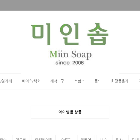
/첨가제
베이스/색소
제작도구
스템프
몰드
화장품용기
아이템별 상품
향수
여드름
안티에이징
아토피
썬케어
보습
민감
미백