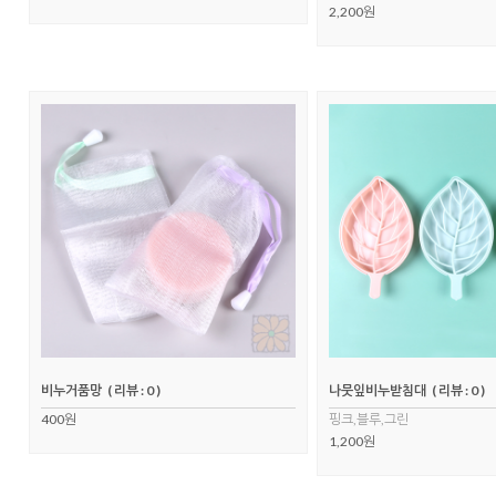
2,200원
비누거품망
( 리뷰 : 0 )
나뭇잎비누받침대
( 리뷰 : 0 )
400원
핑크,블루,그린
1,200원