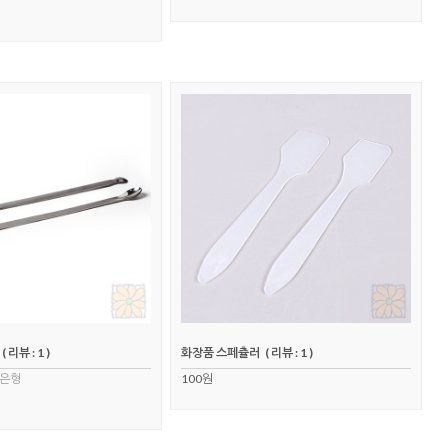
( 리뷰 : 1 )
화장품 스페츌러
( 리뷰 : 1 )
넓은형
100원