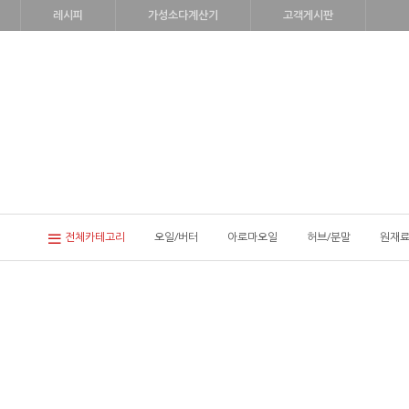
레시피
가성소다계산기
고객게시판
전체카테고리
오일/버터
아로마오일
허브/분말
원재료