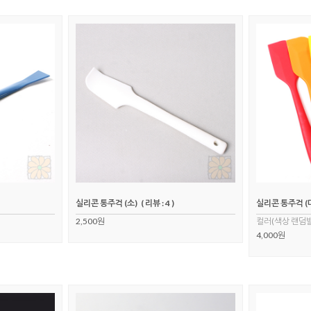
실리콘 통주걱 (소)
( 리뷰 : 4 )
실리콘 통주걱 (
2,500원
컬러(색상 랜덤
4,000원