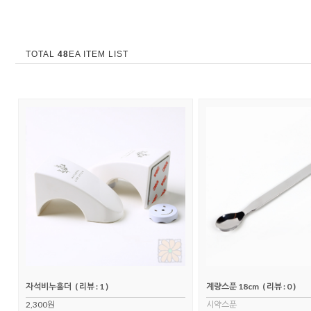
TOTAL
48
EA ITEM LIST
자석비누홀더
( 리뷰 : 1 )
계량스푼 18cm
( 리뷰 : 0 )
2,300원
시약스푼