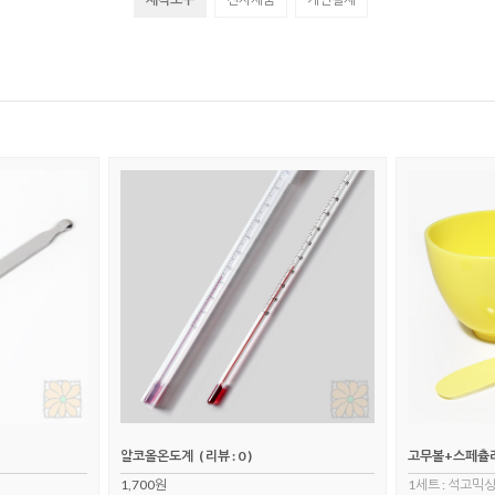
알코올온도계
( 리뷰 : 0 )
고무볼+스페츌러세
1,700원
1세트 : 석고믹싱