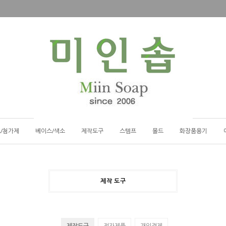
/첨가제
베이스/색소
제작도구
스템프
몰드
화장품용기
제작 도구
제작도구
전자제품
개인결제