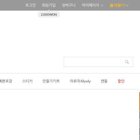
로그인
회원가입
장바구니
마이페이지
즐겨찾기
2,000WON
예쁜포장
스티커
만들기키트
아로마/lilyvly
캔들
할인