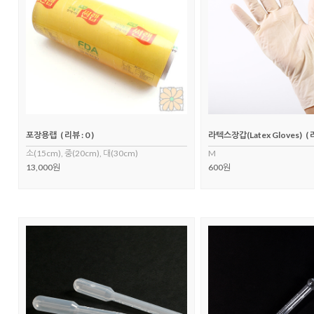
포장용랩
( 리뷰 : 0 )
라텍스장갑(Latex Gloves)
( 
소(15cm), 중(20cm), 대(30cm)
M
13,000원
600원