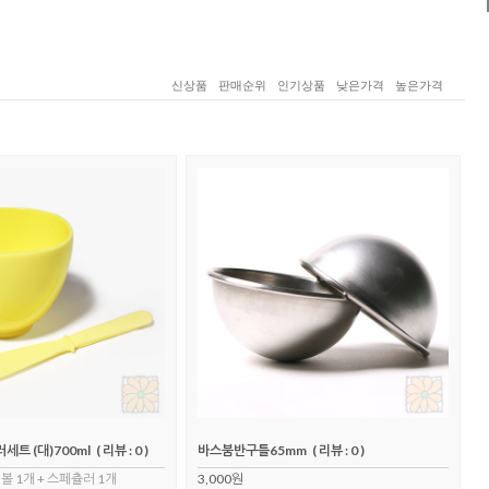
신상품
판매순위
인기상품
낮은가격
높은가격
트 (대)700ml
( 리뷰 : 0 )
바스붐반구틀65mm
( 리뷰 : 0 )
볼 1개 + 스페츌러 1개
3,000원