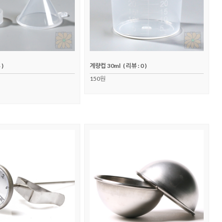
 )
계량컵 30ml
( 리뷰 : 0 )
150원