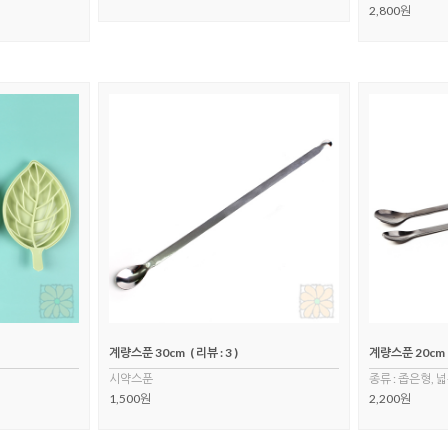
2,800원
계량스푼 30cm
( 리뷰 : 3 )
계량스푼 20cm
시약스푼
종류 : 좁은형, 
1,500원
2,200원