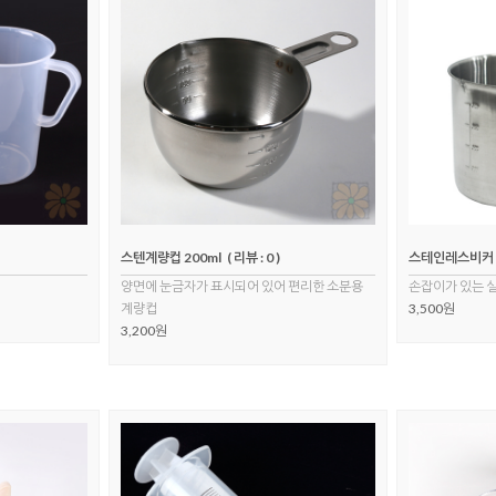
스텐계량컵 200ml
( 리뷰 : 0 )
스테인레스비커 7
양면에 눈금자가 표시되어 있어 편리한 소분용
손잡이가 있는 
계량컵
3,500원
3,200원