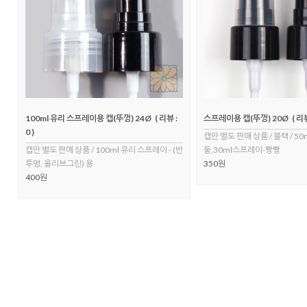
100ml 유리 스프레이용 캡(뚜껑) 24Ø
( 리뷰 :
스프레이용 캡(뚜껑) 20Ø
( 리뷰
0 )
캡만 별도 판매 상품 / 블랙 / 
캡만 별도 판매 상품 / 100ml 유리 스프레이 - (반
둥,30ml스프레이-빵빵
투명, 올리브그린) 용
350원
400원