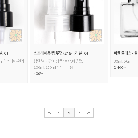
 : 0 )
스프레이용 캡(뚜껑) 24Ø
( 리뷰 : 0 )
퍼퓸 글래스 - 
50ml스프레이-원기
캡만 별도 판매 상품/ 블랙,네츄럴/
30ml, 50ml
100ml,150ml스프레이용
2,400원
400원
1