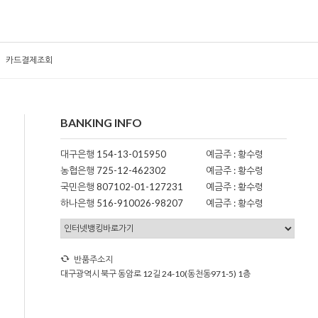
카드결제조회
BANKING INFO
대구은행 154-13-015950
예금주 : 황수령
농협은행 725-12-462302
예금주 : 황수령
국민은행 807102-01-127231
예금주 : 황수령
하나은행 516-910026-98207
예금주 : 황수령
반품주소지
대구광역시 북구 동암로 12길 24-10(동천동971-5) 1층