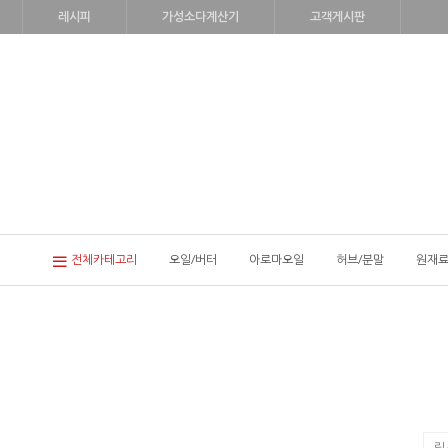
레시피
가성소다계산기
고객게시판
전체카테고리
오일/버터
아로마오일
허브/분말
원재료
립