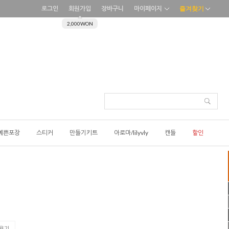
로그인
회원가입
장바구니
마이페이지
즐겨찾기
2,000WON
예쁜포장
스티커
만들기키트
아로마/lilyvly
캔들
할인
 용기