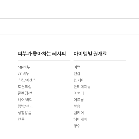
피부가 좋아하는 레시피
아이템별 원재료
MP비누
미백
CP비누
민감
스킨/에센스
썬 케어
로션크림
안티에이징
클렌징/팩
아토피
헤어/바디
여드름
립밤/연고
보습
생활용품
립케어
캔들
헤어케어
향수