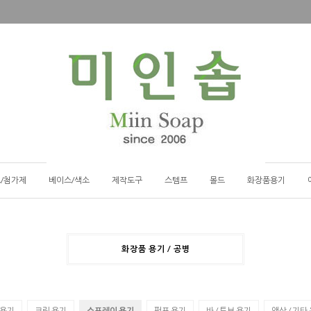
/첨가제
베이스/색소
제작도구
스템프
몰드
화장품용기
화장품 용기 / 공병
 용기
크림 용기
스프레이 용기
펌프 용기
바 / 튜브 용기
액상 / 기타