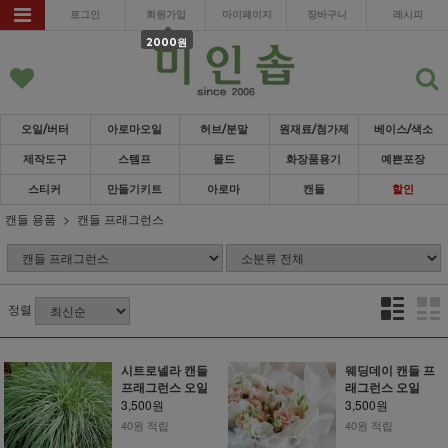
로그인
회원가입
마이페이지
장바구니
레시피
2000원
오일/버터
아로마오일
허브/분말
원재료/첨가제
베이스/색소
제작도구
스템프
몰드
화장품용기
예쁜포장
스티커
만들기키트
아로마
캔들
할인
캔들 용품
캔들 프래그런스
정렬
시트로넬라 캔들
웨딩데이 캔들 프
프래그런스 오일
래그런스 오일
3,500원
3,500원
40원 적립
40원 적립