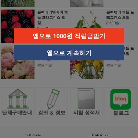
블랙베리앤베이 캔
블랙체리 캔들 프
들 프래그런스 오
래그런스 오일
일
3,500원
3,500원
40원 적립
앱으로 1000원 적립금받기
40원 적립
플라워 캔들 프래
프리지아 캔들 프
웹으로 계속하기
그런스 오일
래그런스 오일
3,500원
4,000원
40원 적립
40원 적립
Call Center
Bank Account