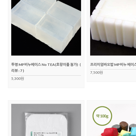
투명 MP비누베이스 No TEA(호랑이풀 첨가)
(
프리미엄바오밥 MP비누 베이
리뷰 : 7 )
7,500원
5,300원