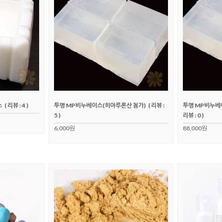
스
( 리뷰 : 4 )
투명 MP비누베이스(히아루론산 첨가)
( 리뷰 :
투명 MP비누베
5 )
리뷰 : 0 )
6,000원
88,000원