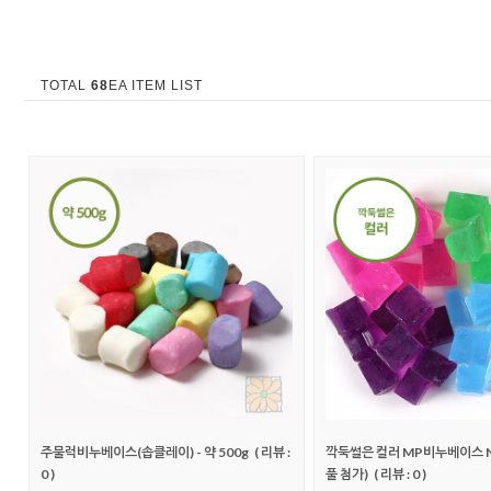
TOTAL
68
EA ITEM LIST
주물럭비누베이스(솝클레이) - 약 500g
( 리뷰 :
깍둑썰은 컬러 MP비누베이스 N
0 )
풀 첨가)
( 리뷰 : 0 )