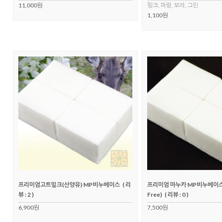
11,000원
핑크, 파랑, 보라, 그린
1,100원
프리미엄고트밀크(산양유) MP비누베이스
( 리
프리미엄 마누카 MP비누베이스 (S
뷰 : 2 )
Free)
( 리뷰 : 0 )
6,900원
7,500원