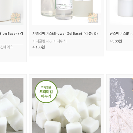
ion Base)
( 리
샤워겔베이스(Shower Gel Base)
( 리뷰 : 0 )
린스베이스(Rins
바디클렌저 or 바디워시
4,300원
로션베이스
4,100원