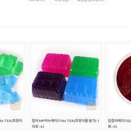
o TEA(호랑이
컬러 MP비누베이스 No TEA(호랑이풀 첨가)
(
립컬러베이스(Lip 
리뷰 : 6 )
뷰 : 0 )