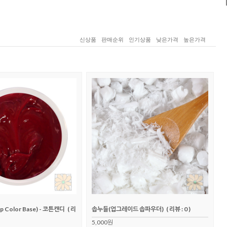
신상품
판매순위
인기상품
낮은가격
높은가격
Color Base) - 코튼캔디
( 리
솝누들(업그레이드 솝파우더)
( 리뷰 : 0 )
5,000원