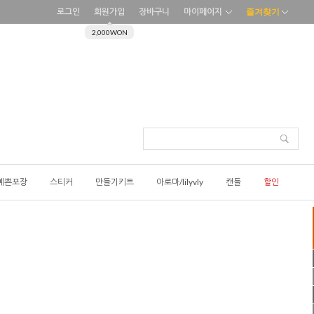
로그인
회원가입
장바구니
마이페이지
즐겨찾기
2,000WON
예쁜포장
스티커
만들기키트
아로마/lilyvly
캔들
할인