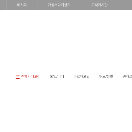
레시피
가성소다계산기
고객게시판
전체카테고리
오일/버터
아로마오일
허브/분말
원재료