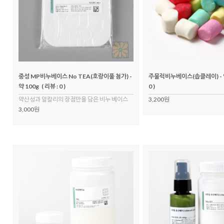
중성 MP비누베이스 No TEA(호랑이풀 첨가) -
주물럭비누베이스(솝클레이) - 약
약 100g
( 리뷰 : 0 )
0 )
약산성과 알칼리의 장점만을 담은 비누 베이스
3,200원
3,000원