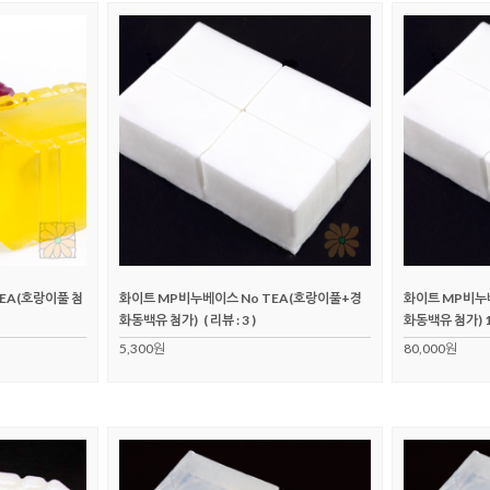
EA(호랑이풀 첨
화이트 MP비누베이스 No TEA(호랑이풀+경
화이트 MP비누
화동백유 첨가)
( 리뷰 : 3 )
화동백유 첨가) 
5,300원
80,000원