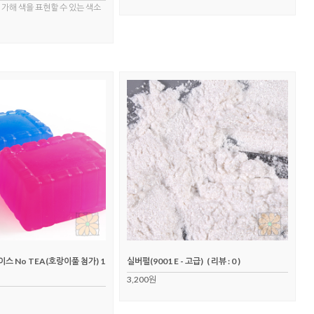
가해 색을 표현할 수 있는 색소
스 No TEA(호랑이풀 첨가) 1
실버펄(9001 E - 고급)
( 리뷰 : 0 )
3,200원