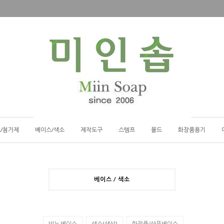
/첨가제
베이스/색소
제작도구
스템프
몰드
화장품용기
베이스 / 색소
비누 베이스
색소(색상)
화장품/샴푸베이스