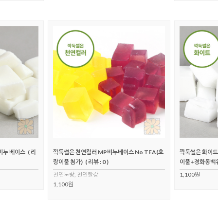
비누 베이스
( 리
깍둑썰은 천연컬러 MP비누베이스 No TEA(호
깍둑썰은 화이트 
랑이풀 첨가)
( 리뷰 : 0 )
이풀+경화동백유
천연노랑, 천연빨강
1,100원
1,100원