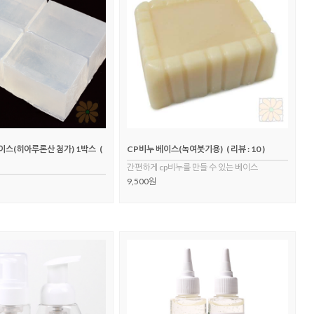
이스(히아루론산 첨가) 1박스
(
CP비누 베이스(녹여붓기용)
( 리뷰 : 10 )
간편하게 cp비누를 만들 수 있는 베이스
9,500원