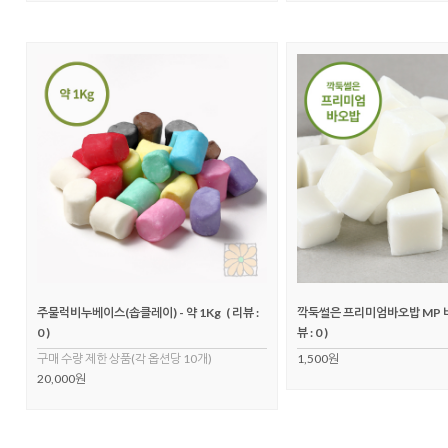
주물럭비누베이스(솝클레이) - 약 1Kg
( 리뷰 :
깍둑썰은 프리미엄바오밥 MP 
0 )
뷰 : 0 )
구매 수량 제한 상품(각 옵션당 10개)
1,500원
20,000원